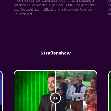
in den Händen der Zuschauer. Ideal für Veranstaltungen
C
bei denen alles vor den Augen des Publikums geschehen
P
soll. Die wohl nachhaltigste und interaktivste Form der
A
Zauberkunst.
a
Straßenshow