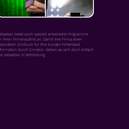
ebastian bietet auch speziell entwickelte Programme
ür Ihren Firmenauftritt an. Damit Ihre Firma einen
esonderen Eindruck für Ihre Kunden hinterlässt.
nformation durch Emotion. Setzen sie sich doch einfach
it Sebastian in Verbindung.