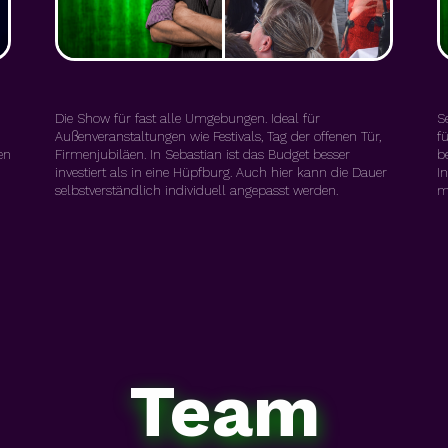
Die Show für fast alle Umgebungen. Ideal für
S
Außenveranstaltungen wie Festivals, Tag der offenen Tür,
f
en
Firmenjubiläen. In Sebastian ist das Budget besser
b
investiert als in eine Hüpfburg. Auch hier kann die Dauer
I
selbstverständlich individuell angepasst werden.
m
Team