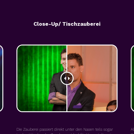
Close-Up/ Tischzauberei
Die Zauberei passiert direkt unter den Nasen teils sogar
A