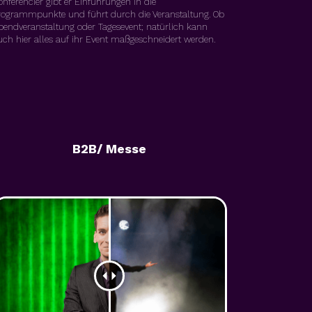
onférencier gibt er Einführungen in die
rogrammpunkte und führt durch die Veranstaltung. Ob
bendveranstaltung oder Tagesevent; natürlich kann
uch hier alles auf ihr Event maßgeschneidert werden.
B2B/ Messe