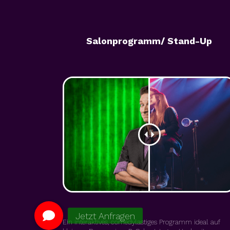
Salonprogramm/ Stand-Up
Ein interaktives, comedylastiges Programm ideal auf