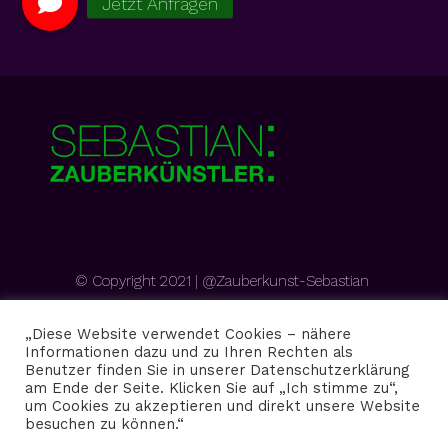
© Copyright 2021 | @Zauberkunst-Sebastian
„Diese Website verwendet Cookies – nähere
Informationen dazu und zu Ihren Rechten als
Benutzer finden Sie in unserer Datenschutzerklärung
Toggle
am Ende der Seite. Klicken Sie auf „Ich stimme zu“,
Navigation
um Cookies zu akzeptieren und direkt unsere Website
Datenschutz
besuchen zu können.“