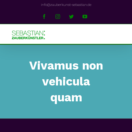
Skip
info@zauberkunst-sebastian.de
to
Facebook
Instagram
Twitter
YouTube
content
Vivamus non
vehicula
quam