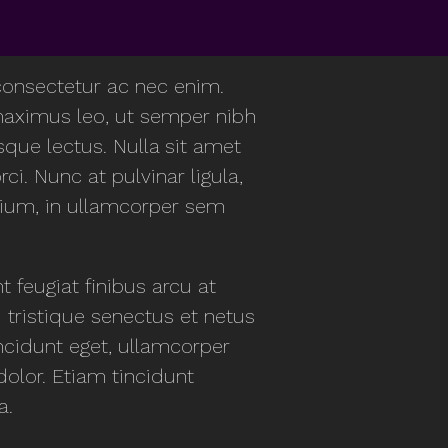
 consectetur ac nec enim.
aximus leo, ut semper nibh
sque lectus. Nulla sit amet
ci. Nunc at pulvinar ligula,
retium, in ullamcorper sem
feugiat finibus arcu at
 tristique senectus et netus
ncidunt eget, ullamcorper
 dolor. Etiam tincidunt
a.