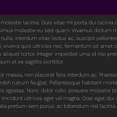
 molestie lacinia. Duis vitae mi porta dui lacinia
aximus molestie eu sed quam. Vivamus dictum m
nulla, interdum vitae lectus ac, suscipit pellente
, viverra quis ultricies nec, fermentum sit amet or
u aliquet tortor. Integer imperdiet urna id nisi p
um et ex sagittis porttitor.
massa, non placerat felis interdum ac. Praesent 
nibh rutrum feugiat. Pellentesque habitant morbi
s egestas. Nunc dolor odio, posuere molestie ti
leo tincidunt ultrices eget vel magna. Cras eget dui
ulla pretium sem purus, ac bibendum nisl lacinia 