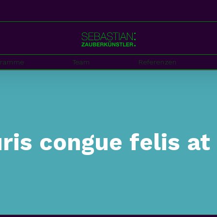
gramme
Team
Referenzen
is congue felis at