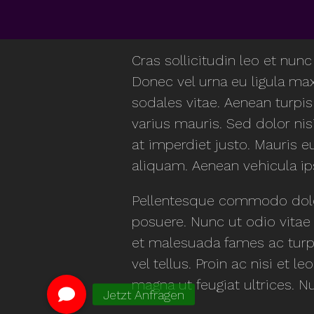
Cras sollicitudin leo et nunc
Donec vel urna eu ligula m
sodales vitae. Aenean turpis 
varius mauris. Sed dolor nisi
at imperdiet justo. Mauris e
aliquam. Aenean vehicula ips
Pellentesque commodo dolor 
posuere. Nunc ut odio vitae 
et malesuada fames ac turpi
vel tellus. Proin ac nisi et 
magna ut feugiat ultrices. N